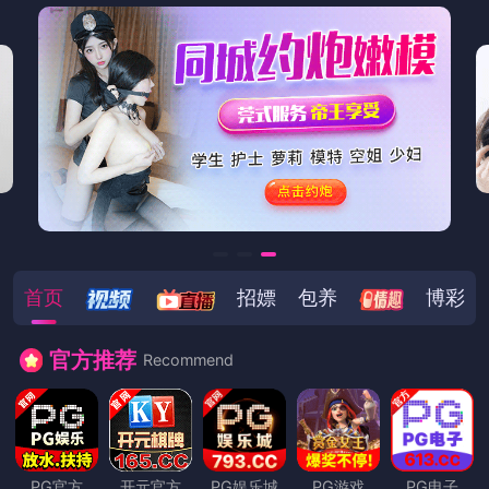
导航菜单
Toggl
navig
您的位置：
主页
> 爆料
爆料
91爆料猛料吃瓜越往后越让人发凉，短视频切片里那段内
容让原帖的情绪瞬间拐弯
揭秘“51吃瓜爆料网”这次沉默，背后隐藏的深层线索